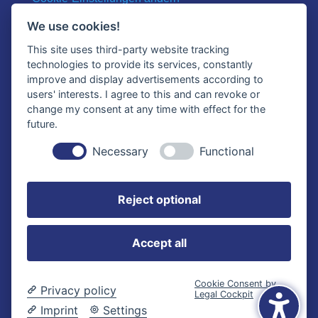
We use cookies!
GESCHÄFTSZEITEN
This site uses third-party website tracking
technologies to provide its services, constantly
Montag-Donnerstag:
improve and display advertisements according to
09:00 – 12:00 / 13:00 – 17:00 Uhr
users' interests. I agree to this and can revoke or
Freitag:
change my consent at any time with effect for the
09:00 – 12:00 / 13:00 – 15:00 Uhr
future.
KONTAKT
Necessary
Functional
BALTICOM Software GmbH
Reject optional
Kampstr. 22
24601 Wankendorf
Accept all
info@balticom.de
Tel.:
+49 4326 2884190
Cookie Consent by
Privacy policy
Legal Cockpit
Imprint
Settings