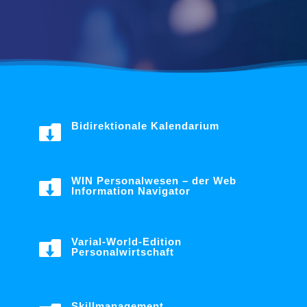
Bidirektionale Kalendarium

WIN Personalwesen – der Web

Information Navigator
Varial-World-Edition

Personalwirtschaft
Skillmanagement