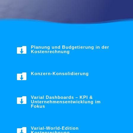
Planung und Budgetierung in der

Kostenrechnung
Konzern-Konsolidierung

Varial Dashboards – KPI &

Unternehmensentwicklung im
Fokus
Varial-World-Edition

Kostenrechnung